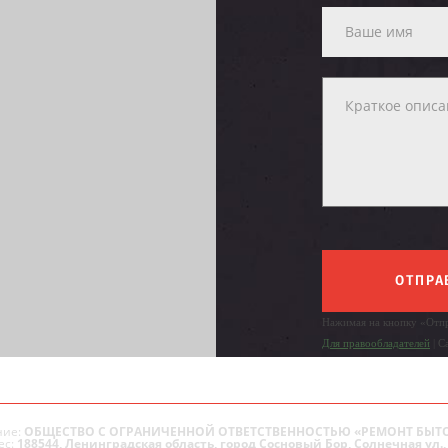
ОТПРА
Нажимая на кнопку «Отпр
Для правообладателей
| С
ие:
ОБЩЕСТВО С ОГРАНИЧЕННОЙ ОТВЕТСТВЕННОСТЬЮ «РЕМОНТ БЫТ
ес:
188544, Ленинградская область, город Сосновый Бор, Солнечная ул., 