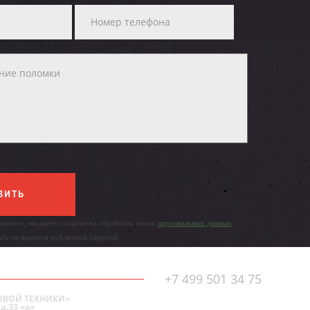
ВИТЬ
авить», вы даете согласие на обработку своих
персональных данных
айт не является публичной офертой.
+7 499 501 34 75
ОВОЙ ТЕХНИКИ»
д.33 «а»