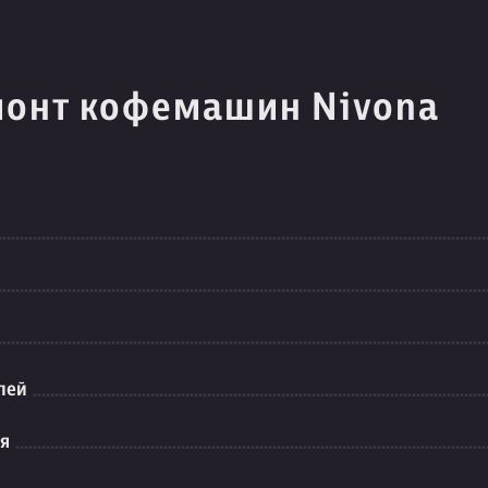
монт кофемашин Nivona
лей
ия