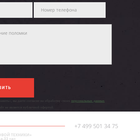
ВИТЬ
авить», вы даете согласие на обработку своих
персональных данных
айт не является публичной офертой.
+7 499 501 34 75
ОВОЙ ТЕХНИКИ»
д.33 «а»