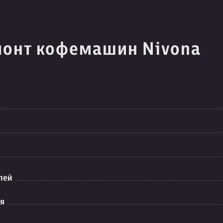
монт кофемашин Nivona
лей
ия