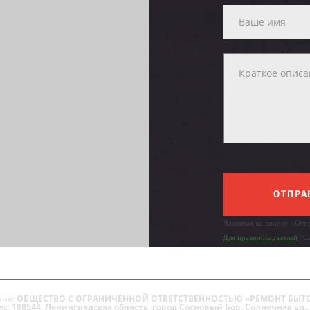
ОТПРА
Нажимая на кнопку «Отпр
Для правообладателей
| С
ие:
ОБЩЕСТВО С ОГРАНИЧЕННОЙ ОТВЕТСТВЕННОСТЬЮ «РЕМОНТ БЫТ
ес:
188544, Ленинградская область, город Сосновый Бор, Солнечная ул., 