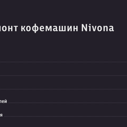
монт кофемашин Nivona
лей
ия