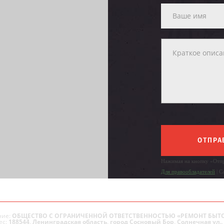
ОТПРА
Нажимая на кнопку «Отпр
Для правообладателей
| С
ие:
ОБЩЕСТВО С ОГРАНИЧЕННОЙ ОТВЕТСТВЕННОСТЬЮ «РЕМОНТ БЫТ
ес:
188544, Ленинградская область, город Сосновый Бор, Солнечная ул., 