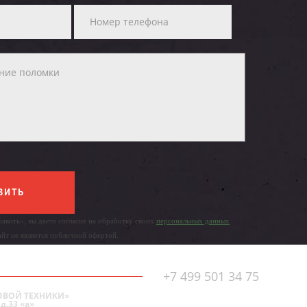
ВИТЬ
авить», вы даете согласие на обработку своих
персональных данных
айт не является публичной офертой.
+7 499 501 34 75
ОВОЙ ТЕХНИКИ»
д.33 «а»