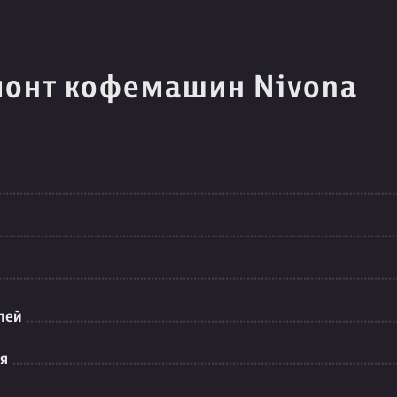
монт кофемашин Nivona
лей
ия