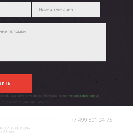
ВИТЬ
авить», вы даете согласие на обработку своих
персональных данных
айт не является публичной офертой.
+7 499 501 34 75
ОВОЙ ТЕХНИКИ»
д.33 «а»