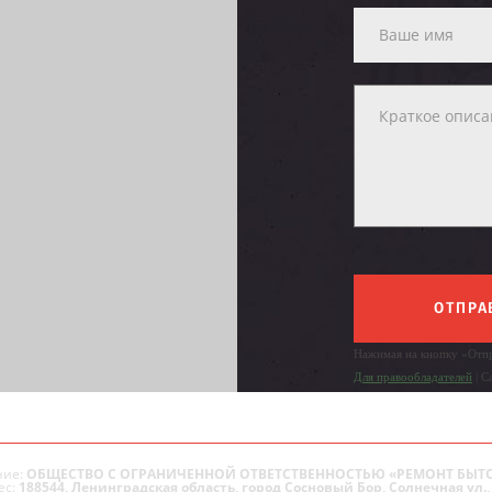
ОТПРА
Нажимая на кнопку «Отпр
Для правообладателей
| С
ие:
ОБЩЕСТВО С ОГРАНИЧЕННОЙ ОТВЕТСТВЕННОСТЬЮ «РЕМОНТ БЫТ
ес:
188544, Ленинградская область, город Сосновый Бор, Солнечная ул., 