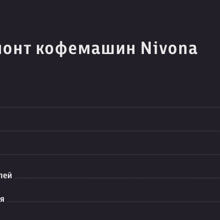
монт кофемашин Nivona
лей
ия