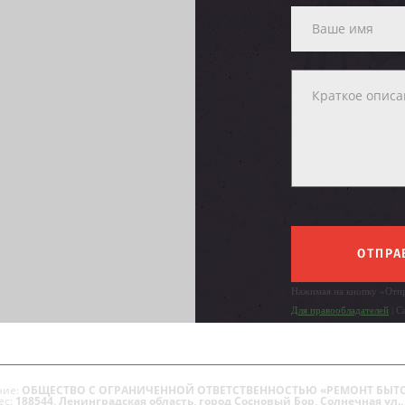
ОТПРА
Нажимая на кнопку «Отпр
Для правообладателей
| С
ие:
ОБЩЕСТВО С ОГРАНИЧЕННОЙ ОТВЕТСТВЕННОСТЬЮ «РЕМОНТ БЫТ
ес:
188544, Ленинградская область, город Сосновый Бор, Солнечная ул., 