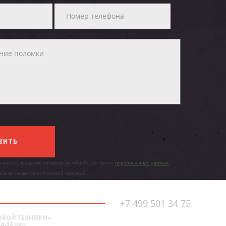
ВИТЬ
авить», вы даете согласие на обработку своих
персональных данных
айт не является публичной офертой.
+7 499 501 34 75
ОВОЙ ТЕХНИКИ»
д.33 «а»