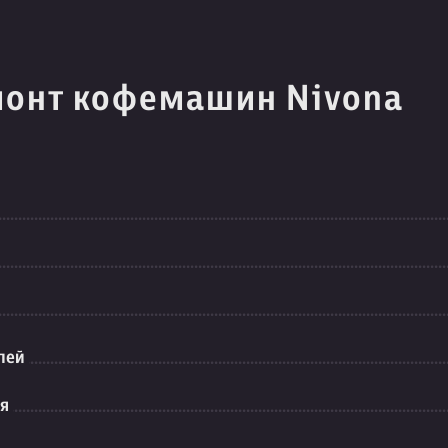
монт кофемашин Nivona
лей
ия