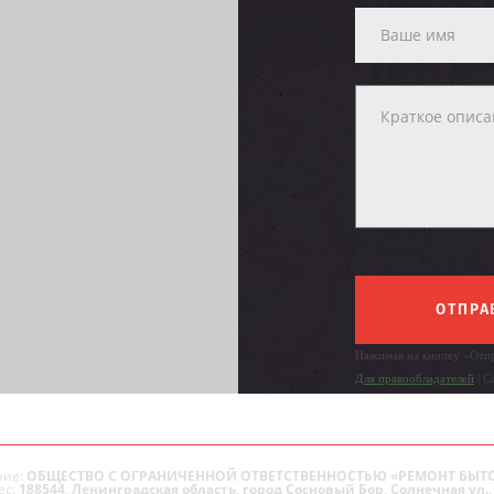
ОТПРА
Нажимая на кнопку «Отпр
Для правообладателей
| С
ие:
ОБЩЕСТВО С ОГРАНИЧЕННОЙ ОТВЕТСТВЕННОСТЬЮ «РЕМОНТ БЫТ
ес:
188544, Ленинградская область, город Сосновый Бор, Солнечная ул., 