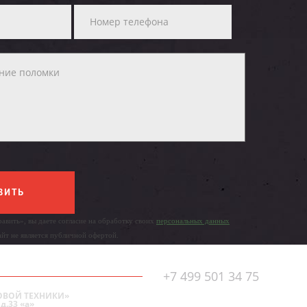
ВИТЬ
авить», вы даете согласие на обработку своих
персональных данных
айт не является публичной офертой.
+7 499 501 34 75
ОВОЙ ТЕХНИКИ»
д.33 «а»