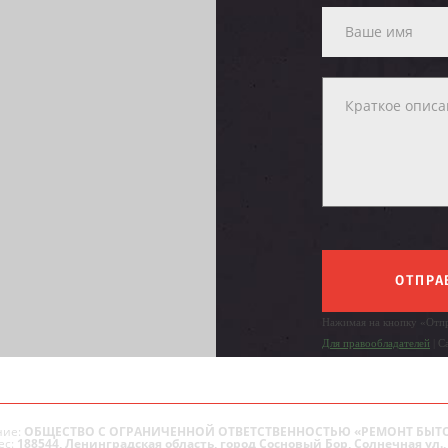
ОТПРА
Нажимая на кнопку «Отпр
Для правообладателей
| С
ие:
ОБЩЕСТВО С ОГРАНИЧЕННОЙ ОТВЕТСТВЕННОСТЬЮ «РЕМОНТ БЫТ
ес:
188544, Ленинградская область, город Сосновый Бор, Солнечная ул., 