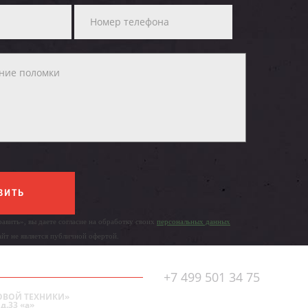
ВИТЬ
авить», вы даете согласие на обработку своих
персональных данных
айт не является публичной офертой.
+7 499 501 34 75
ОВОЙ ТЕХНИКИ»
д.33 «а»