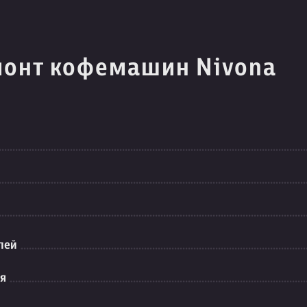
монт кофемашин Nivona
лей
ия