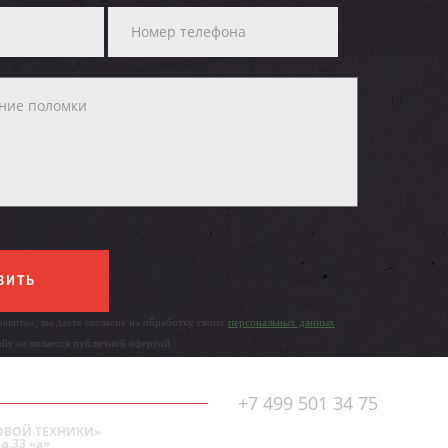
ВИТЬ
авить», вы даете согласие на обработку своих
персональных данных
айт не является публичной офертой.
+7 499 501 34 75
ОВОЙ ТЕХНИКИ»
д.33 «а»