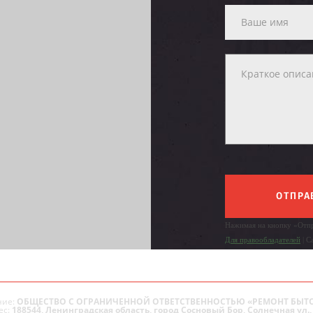
ОТПРА
Нажимая на кнопку «Отпр
Для правообладателей
| С
ие:
ОБЩЕСТВО С ОГРАНИЧЕННОЙ ОТВЕТСТВЕННОСТЬЮ «РЕМОНТ БЫТ
ес:
188544, Ленинградская область, город Сосновый Бор, Солнечная ул., 