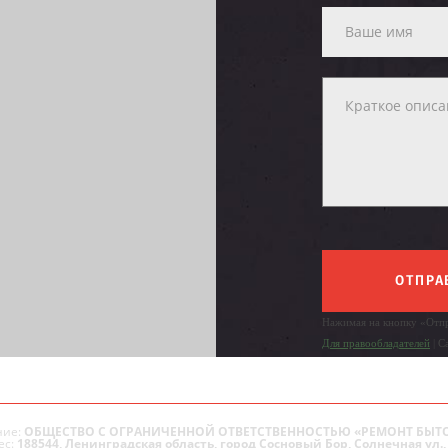
ОТПРА
Нажимая на кнопку «Отпр
Для правообладателей
| С
ие:
ОБЩЕСТВО С ОГРАНИЧЕННОЙ ОТВЕТСТВЕННОСТЬЮ «РЕМОНТ БЫТ
ес:
188544, Ленинградская область, город Сосновый Бор, Солнечная ул., 