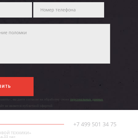
ВИТЬ
авить», вы даете согласие на обработку своих
персональных данных
айт не является публичной офертой.
+7 499 501 34 75
ОВОЙ ТЕХНИКИ»
д.33 «а»