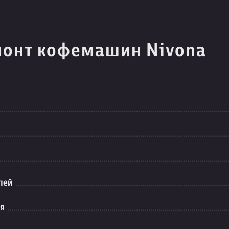
монт кофемашин Nivona
лей
ия