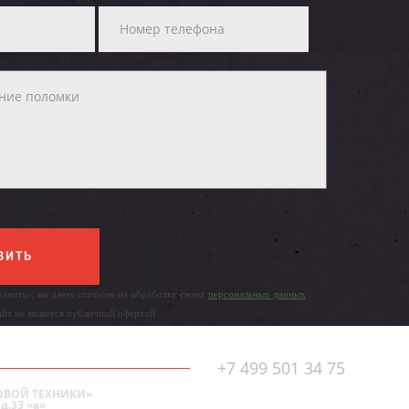
ВИТЬ
авить», вы даете согласие на обработку своих
персональных данных
айт не является публичной офертой.
+7 499 501 34 75
ОВОЙ ТЕХНИКИ»
д.33 «а»