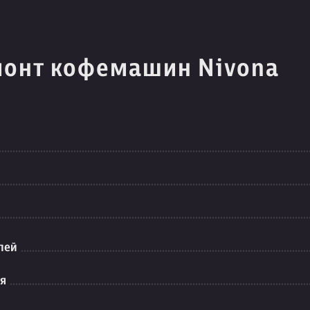
монт кофемашин Nivona
лей
ия