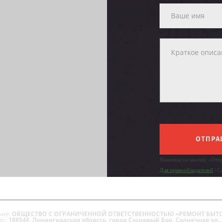
ОТПРА
Нажимая на кнопку «Отпр
Для правообладателей
| С
ие:
ОБЩЕСТВО С ОГРАНИЧЕННОЙ ОТВЕТСТВЕННОСТЬЮ «РЕМОНТ БЫТ
ес:
188544, Ленинградская область, город Сосновый Бор, Солнечная ул., 