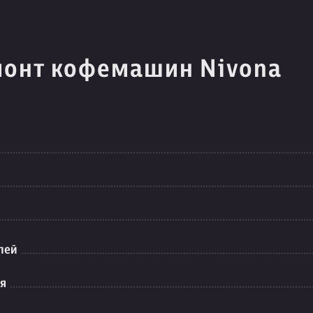
монт кофемашин Nivona
лей
ия