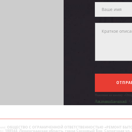
ОТПРА
Нажимая на кнопку «Отпр
Для правообладателей
| С
ие:
ОБЩЕСТВО С ОГРАНИЧЕННОЙ ОТВЕТСТВЕННОСТЬЮ «РЕМОНТ БЫТ
ес:
188544, Ленинградская область, город Сосновый Бор, Солнечная ул., 