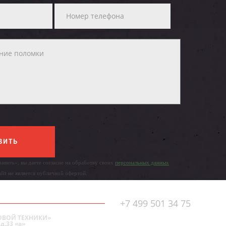
ВИТЬ
авить», вы даете согласие на обработку своих
персональных данных
айт не является публичной офертой.
+7 499 501 34 75
ОВОЙ ТЕХНИКИ»
д.33 «а»