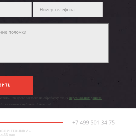
ВИТЬ
авить», вы даете согласие на обработку своих
персональных данных
айт не является публичной офертой.
+7 499 501 34 75
ОВОЙ ТЕХНИКИ»
д.33 «а»