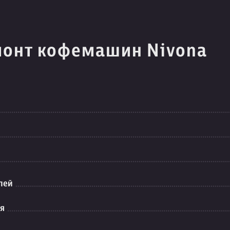
монт кофемашин Nivona
лей
ия