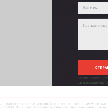
ОТПРА
Нажимая на кнопку «Отпр
Для правообладателей
| С
ие:
ОБЩЕСТВО С ОГРАНИЧЕННОЙ ОТВЕТСТВЕННОСТЬЮ «РЕМОНТ БЫТ
ес:
188544, Ленинградская область, город Сосновый Бор, Солнечная ул., 