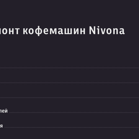
монт кофемашин Nivona
лей
ия