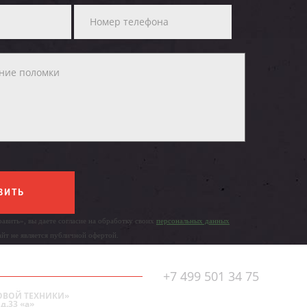
ВИТЬ
авить», вы даете согласие на обработку своих
персональных данных
айт не является публичной офертой.
+7 499 501 34 75
ОВОЙ ТЕХНИКИ»
д.33 «а»