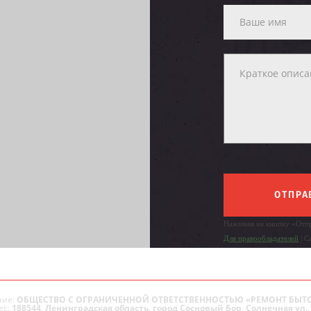
ОТПРА
Нажимая на кнопку «Отпр
Для правообладателей
| С
ие:
ОБЩЕСТВО С ОГРАНИЧЕННОЙ ОТВЕТСТВЕННОСТЬЮ «РЕМОНТ БЫТ
ес:
188544, Ленинградская область, город Сосновый Бор, Солнечная ул., 