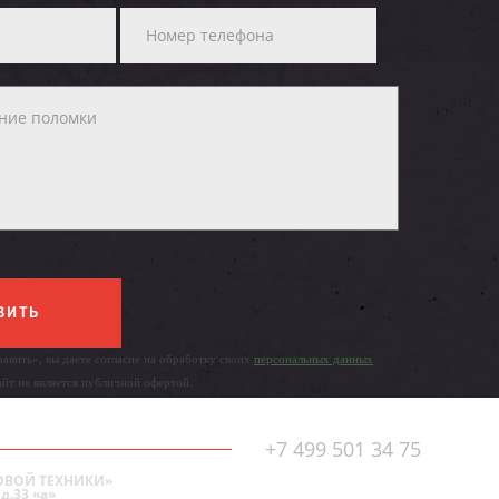
ВИТЬ
авить», вы даете согласие на обработку своих
персональных данных
айт не является публичной офертой.
+7 499 501 34 75
ОВОЙ ТЕХНИКИ»
д.33 «а»