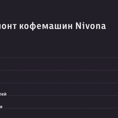
монт кофемашин Nivona
лей
ия