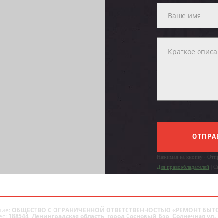
ОТПРА
Нажимая на кнопку «Отпр
Для правообладателей
| С
ие:
ОБЩЕСТВО С ОГРАНИЧЕННОЙ ОТВЕТСТВЕННОСТЬЮ «РЕМОНТ БЫТ
ес:
188544, Ленинградская область, город Сосновый Бор, Солнечная ул., 